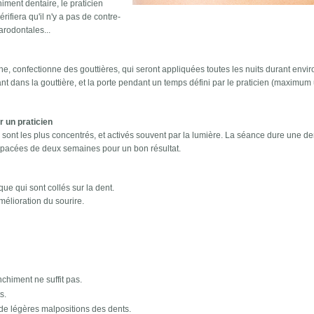
ment dentaire, le praticien
 vérifiera qu'il n'y a pas de contre-
arodontales...
e, confectionne des gouttières, qui seront appliquées toutes les nuits durant envi
nt dans la gouttière, et la porte pendant un temps défini par le praticien (maximum
r un praticien
ts sont les plus concentrés, et activés souvent par la lumière. La séance dure une d
spacées de deux semaines pour un bon résultat.
ue qui sont collés sur la dent.
élioration du sourire.
nchiment ne suffit pas.
s.
 de légères malpositions des dents.