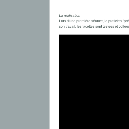
La réalisation
Lors d'une première séance, le praticien "prép
son travail, les facettes sont testées et collée