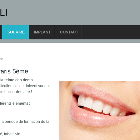
LI
SOURIRE
IMPLANT
CONTACT
ème
Paris 5ème
la teinte des dents.
culiers, et ne doivent surtout
ne bucco-dentaire !
fférents éléments :
la période de formation de la
é, tabac, vin…