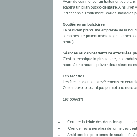
Avant de commencer un traitement de blanchi
établira
un bilan bucco-dentaire
. Ainsi, l'on
indications au traitement : caries, maladies p
Gouttières ambulatoires
Le praticien prend une empreinte de la bouch
semaines. Le patient insère le gel blanchissa
heure).
Séances au cabinet dentaire effectuées pa
C'est la technique la plus rapide, les produi
heure à une heure ; prévoir deux séances e
Les facettes
Les facettes sont des revêtements en céramiq
Cette nouvelle technique permet une nette am
Les objectifs
Corriger la teinte des dents lorsque le bla
Corriger les anomalies de forme des dent
Améliorer les problèmes de sourire liés à