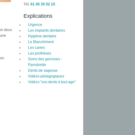
Tél.
01 45 35 52 15
Explications
Urgence
ron deux
Les implants dentaires
 une
Hygiène dentaire
Le Blanchiment
Les caries
Les prothèses
emi-
Soins des gencives -
Parodontie
Dents de sagesse
Vidéos pédagogiques
Vidéos "vos dents à tout age"