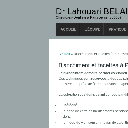
Dr Lahouari BELAI
Chirurgien-Dentiste à Paris 5ème (75005)
ACCUEIL
L'ÉQUIPE
PRATIQUE
Vous êtes ici
Accueil
» Blanchiment et facettes à Paris 5
Blanchiment et facettes à 
Le blanchiment dentaire permet d'éclaircir 
Ces techniques sont réservées à des cas parti
pas servir de prétexte à une mauvaise hygiè
La coloration des dents est influencée par di
l'hérédité
la prise de certains médicaments pendant 
dent.
le mode de vie : consommation de café, th