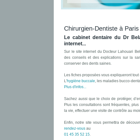
Chirurgien-Dentiste à Pari
Le cabinet dentaire du Dr Bela
internet...
Sur le site internet du Docteur Lahouari Bel
des conseils et des explications sur la sa
conserver des dents saines.
Les fiches proposées vous expliqueront tout 
L'
hygiène buccale
, les maladies bucco-denta
Plus d'infos...
Sachez aussi que le choix de protéger, d’en
Plus les consultations sont fréquentes, plus
la vie, effectuer une visite de contrôle au mo
Enfin, notre site vous permettra de découv
rendez-vous
au
01 45 35 52 15
.